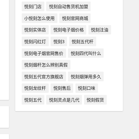
悦刻门店
悦刻自动售货机加盟
小悦刻怎么使用
悦刻官网商城
悦刻实体店
悦刻电子烟价格
悦刻注油
悦刻闪红灯
悦刻3
悦刻五代杆
悦刻电子烟官网售价
悦刻四代叫什么
悦刻烟杆怎么辨别真假
悦刻五代官方旗舰店
悦刻烟弹用多久
悦刻龙纹杆
悦刻售后
悦刻口味
悦刻五代
悦刻灵点是几代
悦刻假货