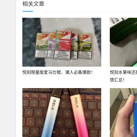
相关文章
悦刻限量版爱马仕橙，潮人必备爆款！
悦刻水果味还
馈汇总！