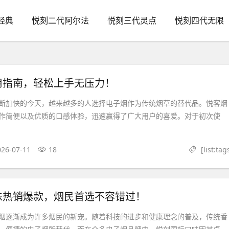
经典
悦刻二代阿尔法
悦刻三代灵点
悦刻四代无限
用指南，轻松上手无压力！
断加快的今天，越来越多的人选择电子烟作为传统烟草的替代品。悦客烟
作简便以及优质的口感体验，迅速赢得了广大用户的喜爱。对于初次使
026-07-11
18
[list:tag
味热销爆款，烟民首选不容错过！
烟逐渐成为许多烟民的新宠。随着科技的进步和健康理念的普及，传统香