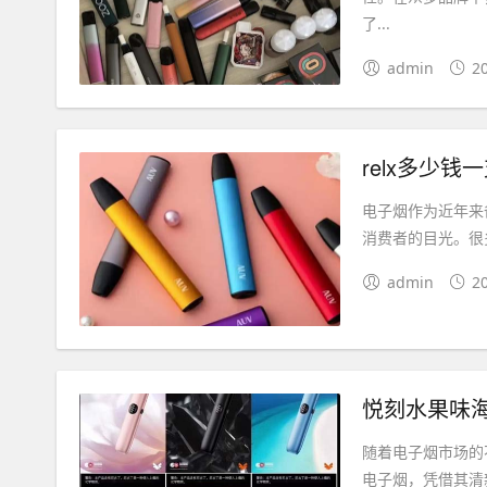
了...
admin
2
relx多少
电子烟作为近年来
消费者的目光。很
admin
2
悦刻水果味
随着电子烟市场的
电子烟，凭借其清