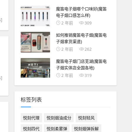
魔笛电子烟哪个口味好(魔笛
电子烟口感怎么样)
s]
2 年前
309
如何推销魔笛电子烟(魔笛电
子烟拿货渠道)
2 年前
262
魔笛电子烟门店芜湖(魔笛电
子烟实体店全国各地)
2 年前
319
s]
标签列表
悦刻代理
悦刻烟油成分
悦刻轻风
悦刻四代
悦刻柔雾弹
悦刻烟弹拆解