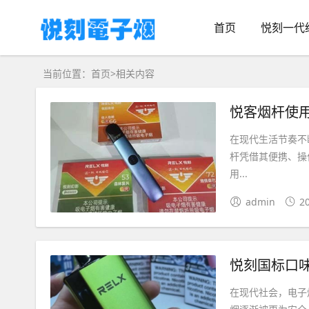
首页
悦刻一代
当前位置：
首页
>
相关内容
悦客烟杆使
在现代生活节奏不
杆凭借其便携、操
用...
admin
2
悦刻国标口
在现代社会，电子