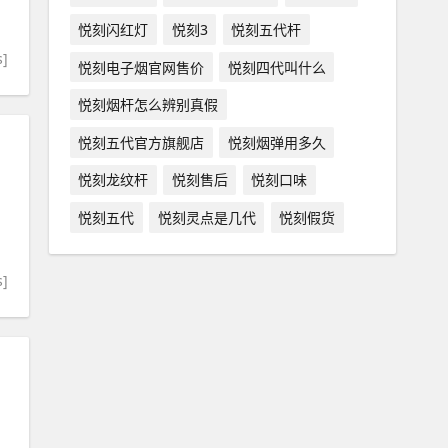
悦刻闪红灯
悦刻3
悦刻五代杆
s]
悦刻电子烟官网售价
悦刻四代叫什么
悦刻烟杆怎么辨别真假
悦刻五代官方旗舰店
悦刻烟弹用多久
悦刻龙纹杆
悦刻售后
悦刻口味
悦刻五代
悦刻灵点是几代
悦刻假货
s]