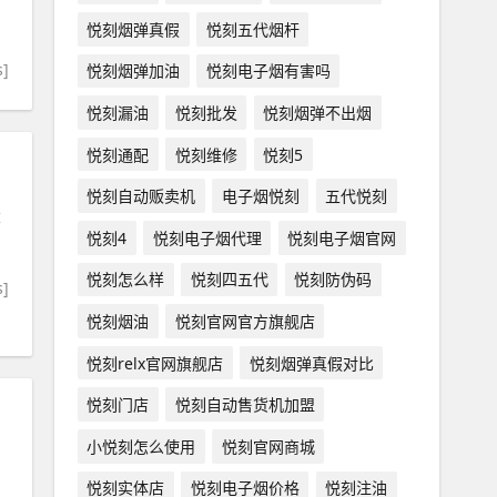
悦刻烟弹真假
悦刻五代烟杆
s]
悦刻烟弹加油
悦刻电子烟有害吗
悦刻漏油
悦刻批发
悦刻烟弹不出烟
悦刻通配
悦刻维修
悦刻5
悦刻自动贩卖机
电子烟悦刻
五代悦刻
量
悦刻4
悦刻电子烟代理
悦刻电子烟官网
悦刻怎么样
悦刻四五代
悦刻防伪码
s]
悦刻烟油
悦刻官网官方旗舰店
悦刻relx官网旗舰店
悦刻烟弹真假对比
悦刻门店
悦刻自动售货机加盟
小悦刻怎么使用
悦刻官网商城
悦刻实体店
悦刻电子烟价格
悦刻注油