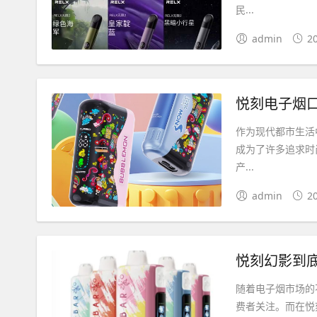
民...
admin
2
悦刻电子烟
作为现代都市生活
成为了许多追求时
产...
admin
2
悦刻幻影到
随着电子烟市场的
费者关注。而在悦