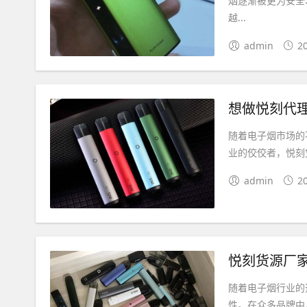
烟逐渐被更为安全
越...
admin
2
想做悦刻代
随着电子烟市场的
业的佼佼者，悦刻
admin
2
悦刻货源厂
随着电子烟行业的
性。在众多品牌中