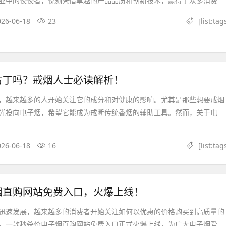
业中的佼佼者，悦刻凭借卓越的产品品质和创新技术，赢得了众多消费
026-06-18
23
[list:tag
古丁吗？戒烟人士必读解析！
，越来越多的人开始关注它的成分和对健康的影响。尤其是那些想要戒烟
光投向电子烟，希望它能成为戒断传统香烟的辅助工具。然而，关于电
026-06-18
16
[list:tag
烟直购网站免费入口，火爆上线！
迅速发展，越来越多的消费者开始关注如何以优惠的价格购买到高质量的
，一款秒杀价电子烟直购网站免费入口正式火爆上线，为广大电子烟爱