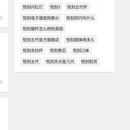
悦刻闪红灯
悦刻3
悦刻五代杆
s]
悦刻电子烟官网售价
悦刻四代叫什么
悦刻烟杆怎么辨别真假
悦刻五代官方旗舰店
悦刻烟弹用多久
悦刻龙纹杆
悦刻售后
悦刻口味
悦刻五代
悦刻灵点是几代
悦刻假货
s]