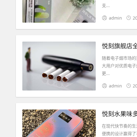
支...
admin
2
悦刻旗舰店
随着电子烟市场的
大用户对优质电子
更...
admin
2
悦刻水果味
在现代快节奏的生
便携的设计赢得了