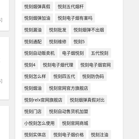
悦刻烟弹真假
悦刻五代烟杆
悦刻烟弹加油
悦刻电子烟有害吗
s]
悦刻漏油
悦刻批发
悦刻烟弹不出烟
悦刻通配
悦刻维修
悦刻5
悦刻自动贩卖机
电子烟悦刻
五代悦刻
赢
悦刻4
悦刻电子烟代理
悦刻电子烟官网
悦刻怎么样
悦刻四五代
悦刻防伪码
s]
悦刻烟油
悦刻官网官方旗舰店
悦刻relx官网旗舰店
悦刻烟弹真假对比
悦刻门店
悦刻自动售货机加盟
小悦刻怎么使用
悦刻官网商城
悦刻实体店
悦刻电子烟价格
悦刻注油