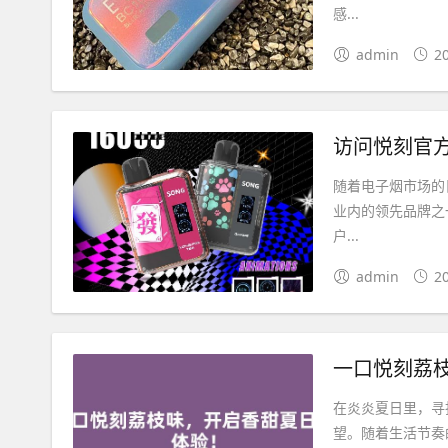
感...
admin
2
访问悦刻官
随着电子烟市场的
业内的领先品牌之
户...
admin
2
一口悦刻荔
在炎炎夏日里，寻
望。随着生活节奏