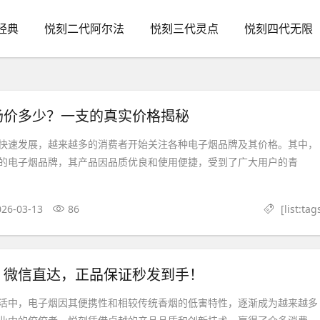
经典
悦刻二代阿尔法
悦刻三代灵点
悦刻四代无限
场价多少？一支的真实价格揭秘
快速发展，越来越多的消费者开始关注各种电子烟品牌及其价格。其中，
的电子烟品牌，其产品因品质优良和使用便捷，受到了广大用户的青
026-03-13
86
[list:tag
】微信直达，正品保证秒发到手！
活中，电子烟因其便携性和相较传统香烟的低害特性，逐渐成为越来越多