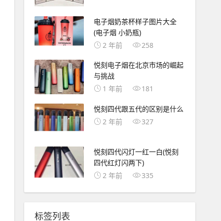
电子烟奶茶杯样子图片大全
(电子烟 小奶瓶)
2 年前
258
悦刻电子烟在北京市场的崛起
与挑战
1 年前
181
悦刻四代跟五代的区别是什么
2 年前
327
悦刻四代闪灯一红一白(悦刻
四代红灯闪两下)
2 年前
335
标签列表