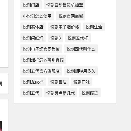
悦刻门店
悦刻自动售货机加盟
小悦刻怎么使用
悦刻官网商城
悦刻实体店
悦刻电子烟价格
悦刻注油
悦刻闪红灯
悦刻3
悦刻五代杆
悦刻电子烟官网售价
悦刻四代叫什么
悦刻烟杆怎么辨别真假
悦刻五代官方旗舰店
悦刻烟弹用多久
悦刻龙纹杆
悦刻售后
悦刻口味
南
悦刻五代
悦刻灵点是几代
悦刻假货