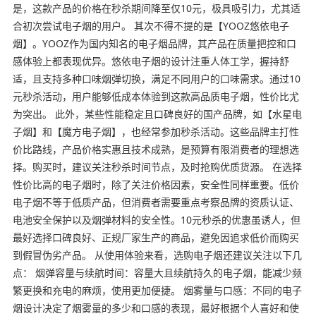
是，这款产品的价格在秒杀期间降至仅10元，极具吸引力，尤其适
合初次尝试电子烟的用户。 其次不得不提的是【YOOZ悠依电子
烟】。YOOZ作为国内知名的电子烟品牌，其产品在质量把控和口
感体验上都表现优异。悠依电子烟的设计注重人体工学，握持舒
适，且支持多种口味烟弹切换，满足不同用户的口味需求。通过10
元秒杀活动，用户能够低成本体验到这款高品质电子烟，性价比尤
为突出。 此外，某些性能稳定且口碑良好的国产品牌，如【水星电
子烟】和【魔方电子烟】，也经常参加秒杀活动。这些品牌主打性
价比路线，产品价格实惠且技术成熟，是预算有限消费者的理想选
择。购买时，建议关注秒杀时间节点，及时抢购优质货源。 在选择
性价比高的电子烟时，除了关注价格因素，安全性同样重要。低价
电子烟不等于低质产品，但消费者需要重点考察品牌的资质认证、
电池安全保护以及烟弹材料的安全性。10元秒杀的优惠虽诱人，但
最好选择口碑良好、正规厂家生产的商品，避免因追求低价而购买
到假冒伪劣产品。 从使用体验来看，选购电子烟还建议关注以下几
点： 烟弹容量与续航时间：容量大且续航持久的电子烟，能减少频
繁更换和充电的麻烦，使用更加便捷。 烟雾量与口感：不同的电子
烟设计决定了烟雾量的多少和口感的表现，最好根据个人喜好和使