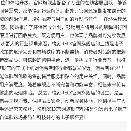
方位的体验升级。官网旗舰店配备了专业的在线客服团队，能够
服务需求，都能得到迅速解答。此外，官网还定期发布最新的
域的前沿信息，增强品牌与用户间的互动与信任。 在环保理念
责任感。网站推广了环保回收计划，鼓励用户将用过的烟弹进行回
渠道进行回收兑换，既方便用户，也体现了品牌对可持续发展
从更大的行业视角来看，悦刻RELX官网旗舰店的上线是电子
政策的逐渐完善和市场秩序的不断整顿，消费者对品牌的依赖
造高品质、可信赖的购物平台，进一步树立了行业典范，也推
网旗舰店的正式上线对消费者和行业都意义深远。消费者在这里
能体验到优质的售前售后服务和贴心的用户关怀。同时，品牌
用户满意度。随着旗舰店不断完善和功能丰富，相信未来将有
康的吸烟体验。 总之，悦刻RELX官网旗舰店的诞生，是品
倡导正规消费、保障品质安全、创新服务体验，悦刻携手广大
手还是忠实粉丝，悦刻RELX官网旗舰店都将是你选购电子烟产
自体验这场品质与科技并存的电子烟盛宴！