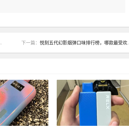
下一篇：
悦刻五代幻影烟弹口味排行榜，哪款最受欢迎？