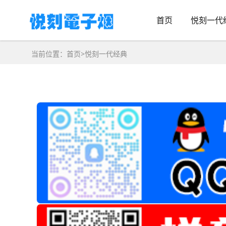
首页
悦刻一代
当前位置：
首页
>
悦刻一代经典