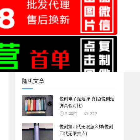
随机文章
悦刻电子烟烟弹 真假(悦刻烟
弹真假对比)
2 年前
227
悦刻第四代无限怎么样(悦刻
四代无限卖点)