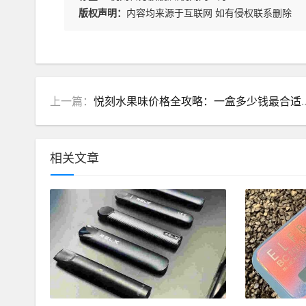
版权声明：
内容均来源于互联网 如有侵权联系删除
上一篇：
悦刻水果味价格全攻略：一盒多少钱最合适？
相关文章