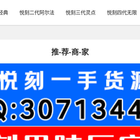
经典
悦刻二代阿尔法
悦刻三代灵点
悦刻四代无限