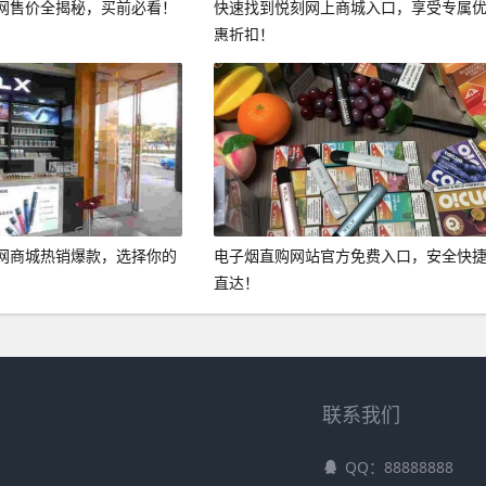
网售价全揭秘，买前必看！
快速找到悦刻网上商城入口，享受专属
惠折扣！
网商城热销爆款，选择你的
电子烟直购网站官方免费入口，安全快
直达！
联系我们
QQ：88888888