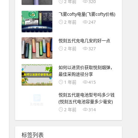
2 年前
320
飞雾cofty电量(飞雾cofty价格)
2 年前
247
悦刻五代充电几安的好一点
2 年前
327
如何以进货价获取悦刻烟弹，
最佳采购途径分享
1 年前
415
悦刻五代是电池型号吗多少钱
(悦刻五代电池容量多少毫安)
2 年前
314
标签列表