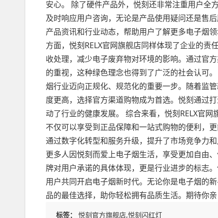
安心。 除了硬件产品外，悦刻还非常注重用户全
及时响应用户咨询，无论是产品使用疑问还是售后
产品资讯和行业动态，帮助用户了解更多电子烟领
方面，悦刻RELX官网旗舰店同样体现了企业的
收处理，减少电子废弃物对环境的影响。通过官方
的重视，这种绿色理念也得到了广泛的社会认可。 
烟行业迈向正规化、规范化的重要一步。随着监管
度更高，选择官方渠道购物成为首选。悦刻通过打
动了行业的健康发展。 综合来看，悦刻RELX官
不仅可以享受到正品保障和一站式购物的便利，更
通过数字化转型和服务升级，提升了市场竞争力和
更多人因悦刻而爱上电子烟生活，享受更加自由、健
牌对用户承诺的具体体现，更是行业进步的标志。
用户共同开启电子烟新时代。无论你是电子烟的新
品的最佳选择，助你轻松拥有品质生活。期待你亲
标签：
悦刻官方旗舰店,悦刻闪红灯