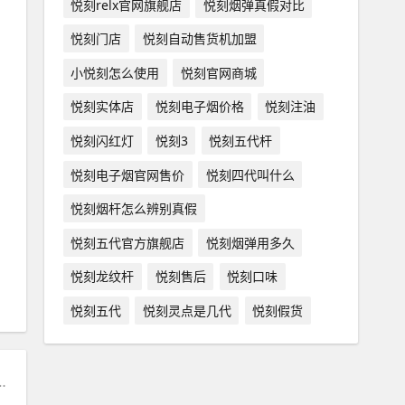
悦刻relx官网旗舰店
悦刻烟弹真假对比
悦刻门店
悦刻自动售货机加盟
小悦刻怎么使用
悦刻官网商城
悦刻实体店
悦刻电子烟价格
悦刻注油
悦刻闪红灯
悦刻3
悦刻五代杆
悦刻电子烟官网售价
悦刻四代叫什么
悦刻烟杆怎么辨别真假
悦刻五代官方旗舰店
悦刻烟弹用多久
悦刻龙纹杆
悦刻售后
悦刻口味
悦刻五代
悦刻灵点是几代
悦刻假货