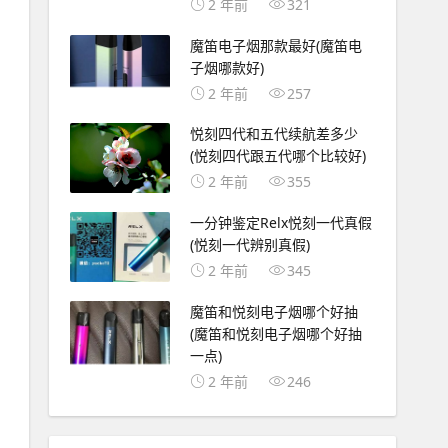
2 年前
321
魔笛电子烟那款最好(魔笛电
子烟哪款好)
2 年前
257
悦刻四代和五代续航差多少
(悦刻四代跟五代哪个比较好)
2 年前
355
一分钟鉴定Relx悦刻一代真假
(悦刻一代辨别真假)
2 年前
345
魔笛和悦刻电子烟哪个好抽
(魔笛和悦刻电子烟哪个好抽
一点)
2 年前
246