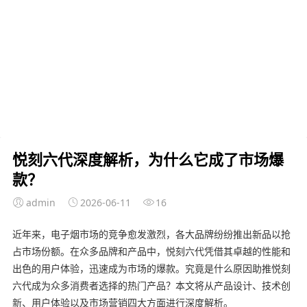
悦刻六代深度解析，为什么它成了市场爆
款？
admin
2026-06-11
16
近年来，电子烟市场的竞争愈发激烈，各大品牌纷纷推出新品以抢
占市场份额。在众多品牌和产品中，悦刻六代凭借其卓越的性能和
出色的用户体验，迅速成为市场的爆款。究竟是什么原因助推悦刻
六代成为众多消费者选择的热门产品？本文将从产品设计、技术创
新、用户体验以及市场营销四大方面进行深度解析。