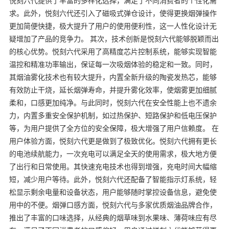
悦刻六代提供了丰富的多样化选择，满足了不同消费者的个性化需
求。此外，悦刻六代还引入了磁吸式弹仓设计，使得更换烟弹操作
更加简便快捷，极大提升了用户的使用便利性，这一人性化设计无
疑增加了产品的竞争力。 其次，技术创新是悦刻六代能够脱颖而出
的核心优势。悦刻六代采用了高精度芯片控制系统，能够实现智能
温控和精准功率输出，保证每一次吸烟体验的稳定和一致。同时，
其烟油雾化技术也有较大提升，内置全新升级的陶瓷发热芯，能够
有效防止干烧，延长烟弹寿命，并提升雾化效率，使烟雾更加细腻
柔和，口感更加纯净。与此同时，悦刻六代在安全性能上也不遗余
力，内置多重安全保护机制，如过热保护、短路保护和低电压保护
等，为用户提供了全方位的安全保障，极大增强了用户信赖度。 在
用户体验方面，悦刻六代更是做到了极致优化。悦刻六代拥有更长
的电池续航能力，一次充电可以满足全天的使用需求，极大地方便
了出行和日常使用。其快速充电技术也得到增强，充电时间大幅缩
短，减少用户等待。此外，悦刻六代还配备了智能指示灯系统，轻
松显示剩余电量和设备状态，用户能够随时掌控设备信息，避免使
用中的不便。烟弹口感方面，悦刻六代与多家优质烟油品牌合作，
推出了丰富的口味选择，从经典的烟草味到水果味、薄荷味应有尽