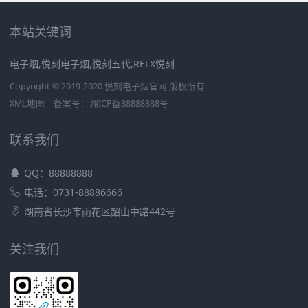
本站关键词
电子烟,悦刻电子烟,悦刻五代,RELX悦刻
Copyright © 2019-2020 悦刻电子烟官网 版权所有
XML地图
备案号：
湘ICP备88888888号
联系我们
QQ：88888888
电话：0731-88886666
湖南省长沙市雨花区韶山中路442号
关注我们